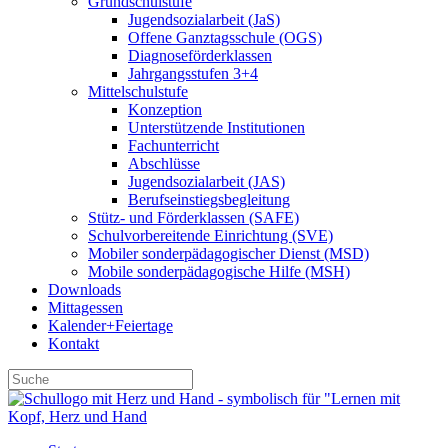
Grundschulstufe
Jugendsozialarbeit (JaS)
Offene Ganztagsschule (OGS)
Diagnoseförderklassen
Jahrgangsstufen 3+4
Mittelschulstufe
Konzeption
Unterstützende Institutionen
Fachunterricht
Abschlüsse
Jugendsozialarbeit (JAS)
Berufseinstiegsbegleitung
Stütz- und Förderklassen (SAFE)
Schulvorbereitende Einrichtung (SVE)
Mobiler sonder­­pädagogischer Dienst (MSD)
Mobile sonder­pädagogische Hilfe (MSH)
Downloads
Mittagessen
Kalender+Feiertage
Kontakt