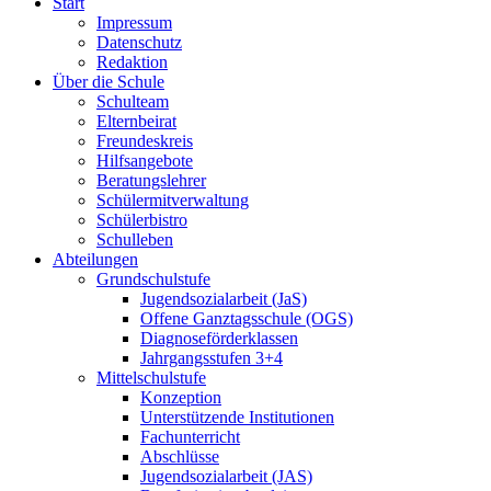
Start
Impressum
Datenschutz
Redaktion
Über die Schule
Schulteam
Elternbeirat
Freundeskreis
Hilfsangebote
Beratungslehrer
Schülermitverwaltung
Schülerbistro
Schulleben
Abteilungen
Grundschulstufe
Jugendsozialarbeit (JaS)
Offene Ganztagsschule (OGS)
Diagnoseförderklassen
Jahrgangsstufen 3+4
Mittelschulstufe
Konzeption
Unterstützende Institutionen
Fachunterricht
Abschlüsse
Jugendsozialarbeit (JAS)