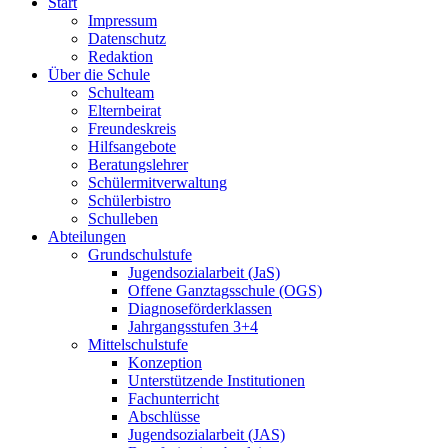
Start
Impressum
Datenschutz
Redaktion
Über die Schule
Schulteam
Elternbeirat
Freundeskreis
Hilfsangebote
Beratungslehrer
Schülermitverwaltung
Schülerbistro
Schulleben
Abteilungen
Grundschulstufe
Jugendsozialarbeit (JaS)
Offene Ganztagsschule (OGS)
Diagnoseförderklassen
Jahrgangsstufen 3+4
Mittelschulstufe
Konzeption
Unterstützende Institutionen
Fachunterricht
Abschlüsse
Jugendsozialarbeit (JAS)