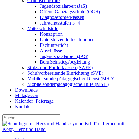
Grundschulstufe
Jugendsozialarbeit (JaS)
Offene Ganztagsschule (OGS)
Diagnoseförderklassen
Jahrgangsstufen 3+4
Mittelschulstufe
Konzeption
Unterstützende Institutionen
Fachunterricht
Abschlüsse
Jugendsozialarbeit (JAS)
Berufseinstiegsbegleitung
Stütz- und Förderklassen (SAFE)
Schulvorbereitende Einrichtung (SVE)
Mobiler sonder­­pädagogischer Dienst (MSD)
Mobile sonder­pädagogische Hilfe (MSH)
Downloads
Mittagessen
Kalender+Feiertage
Kontakt