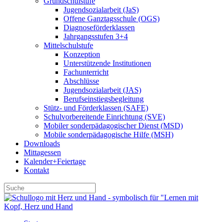
Grundschulstufe
Jugendsozialarbeit (JaS)
Offene Ganztagsschule (OGS)
Diagnoseförderklassen
Jahrgangsstufen 3+4
Mittelschulstufe
Konzeption
Unterstützende Institutionen
Fachunterricht
Abschlüsse
Jugendsozialarbeit (JAS)
Berufseinstiegsbegleitung
Stütz- und Förderklassen (SAFE)
Schulvorbereitende Einrichtung (SVE)
Mobiler sonder­­pädagogischer Dienst (MSD)
Mobile sonder­pädagogische Hilfe (MSH)
Downloads
Mittagessen
Kalender+Feiertage
Kontakt