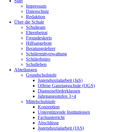
Start
Impressum
Datenschutz
Redaktion
Über die Schule
Schulteam
Elternbeirat
Freundeskreis
Hilfsangebote
Beratungslehrer
Schülermitverwaltung
Schülerbistro
Schulleben
Abteilungen
Grundschulstufe
Jugendsozialarbeit (JaS)
Offene Ganztagsschule (OGS)
Diagnoseförderklassen
Jahrgangsstufen 3+4
Mittelschulstufe
Konzeption
Unterstützende Institutionen
Fachunterricht
Abschlüsse
Jugendsozialarbeit (JAS)