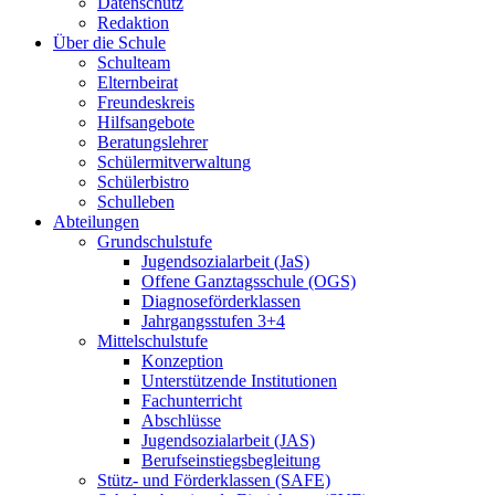
Datenschutz
Redaktion
Über die Schule
Schulteam
Elternbeirat
Freundeskreis
Hilfsangebote
Beratungslehrer
Schülermitverwaltung
Schülerbistro
Schulleben
Abteilungen
Grundschulstufe
Jugendsozialarbeit (JaS)
Offene Ganztagsschule (OGS)
Diagnoseförderklassen
Jahrgangsstufen 3+4
Mittelschulstufe
Konzeption
Unterstützende Institutionen
Fachunterricht
Abschlüsse
Jugendsozialarbeit (JAS)
Berufseinstiegsbegleitung
Stütz- und Förderklassen (SAFE)