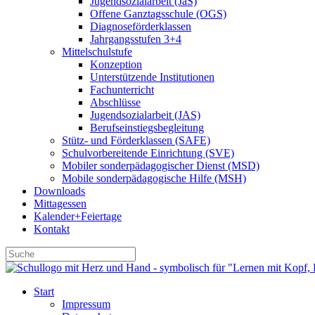
Jugendsozialarbeit (JaS)
Offene Ganztagsschule (OGS)
Diagnoseförderklassen
Jahrgangsstufen 3+4
Mittelschulstufe
Konzeption
Unterstützende Institutionen
Fachunterricht
Abschlüsse
Jugendsozialarbeit (JAS)
Berufseinstiegsbegleitung
Stütz- und Förderklassen (SAFE)
Schulvorbereitende Einrichtung (SVE)
Mobiler sonder­­pädagogischer Dienst (MSD)
Mobile sonder­pädagogische Hilfe (MSH)
Downloads
Mittagessen
Kalender+Feiertage
Kontakt
Start
Impressum