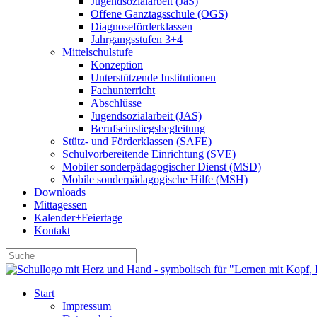
Jugendsozialarbeit (JaS)
Offene Ganztagsschule (OGS)
Diagnoseförderklassen
Jahrgangsstufen 3+4
Mittelschulstufe
Konzeption
Unterstützende Institutionen
Fachunterricht
Abschlüsse
Jugendsozialarbeit (JAS)
Berufseinstiegsbegleitung
Stütz- und Förderklassen (SAFE)
Schulvorbereitende Einrichtung (SVE)
Mobiler sonder­­pädagogischer Dienst (MSD)
Mobile sonder­pädagogische Hilfe (MSH)
Downloads
Mittagessen
Kalender+Feiertage
Kontakt
Start
Impressum