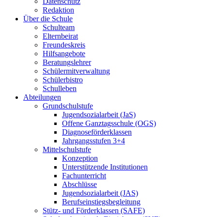
Datenschutz
Redaktion
Über die Schule
Schulteam
Elternbeirat
Freundeskreis
Hilfsangebote
Beratungslehrer
Schülermitverwaltung
Schülerbistro
Schulleben
Abteilungen
Grundschulstufe
Jugendsozialarbeit (JaS)
Offene Ganztagsschule (OGS)
Diagnoseförderklassen
Jahrgangsstufen 3+4
Mittelschulstufe
Konzeption
Unterstützende Institutionen
Fachunterricht
Abschlüsse
Jugendsozialarbeit (JAS)
Berufseinstiegsbegleitung
Stütz- und Förderklassen (SAFE)