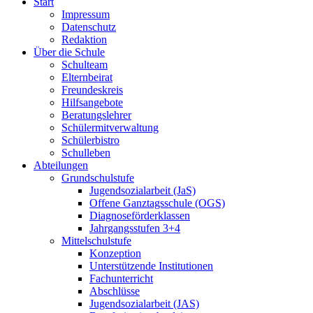
Start
Impressum
Datenschutz
Redaktion
Über die Schule
Schulteam
Elternbeirat
Freundeskreis
Hilfsangebote
Beratungslehrer
Schülermitverwaltung
Schülerbistro
Schulleben
Abteilungen
Grundschulstufe
Jugendsozialarbeit (JaS)
Offene Ganztagsschule (OGS)
Diagnoseförderklassen
Jahrgangsstufen 3+4
Mittelschulstufe
Konzeption
Unterstützende Institutionen
Fachunterricht
Abschlüsse
Jugendsozialarbeit (JAS)