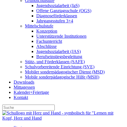
Grundschulstufe
Jugendsozialarbeit (JaS)
Offene Ganztagsschule (OGS)
Diagnoseförderklassen
Jahrgangsstufen 3+4
Mittelschulstufe
Konzeption
Unterstützende Institutionen
Fachunterricht
Abschlüsse
Jugendsozialarbeit (JAS)
Berufseinstiegsbegleitung
Stütz- und Förderklassen (SAFE)
Schulvorbereitende Einrichtung (SVE)
Mobiler sonder­­pädagogischer Dienst (MSD)
Mobile sonder­pädagogische Hilfe (MSH)
Downloads
Mittagessen
Kalender+Feiertage
Kontakt