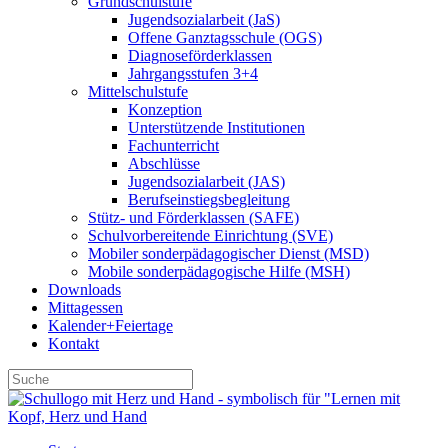
Grundschulstufe
Jugendsozialarbeit (JaS)
Offene Ganztagsschule (OGS)
Diagnoseförderklassen
Jahrgangsstufen 3+4
Mittelschulstufe
Konzeption
Unterstützende Institutionen
Fachunterricht
Abschlüsse
Jugendsozialarbeit (JAS)
Berufseinstiegsbegleitung
Stütz- und Förderklassen (SAFE)
Schulvorbereitende Einrichtung (SVE)
Mobiler sonder­­pädagogischer Dienst (MSD)
Mobile sonder­pädagogische Hilfe (MSH)
Downloads
Mittagessen
Kalender+Feiertage
Kontakt