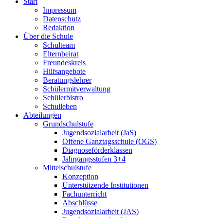
Start
Impressum
Datenschutz
Redaktion
Über die Schule
Schulteam
Elternbeirat
Freundeskreis
Hilfsangebote
Beratungslehrer
Schülermitverwaltung
Schülerbistro
Schulleben
Abteilungen
Grundschulstufe
Jugendsozialarbeit (JaS)
Offene Ganztagsschule (OGS)
Diagnoseförderklassen
Jahrgangsstufen 3+4
Mittelschulstufe
Konzeption
Unterstützende Institutionen
Fachunterricht
Abschlüsse
Jugendsozialarbeit (JAS)