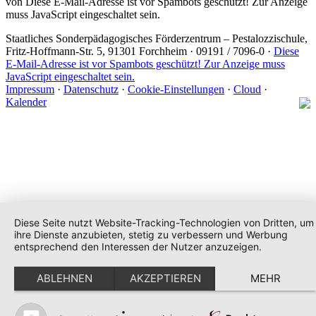
von
Diese E-Mail-Adresse ist vor Spambots geschützt! Zur Anzeige
muss JavaScript eingeschaltet sein.
Staatliches Sonderpädagogisches Förderzentrum
– Pestalozzischule,
Fritz-Hoffmann-Str. 5, 91301 Forchheim · 09191 / 7096-0 ·
Diese
E-Mail-Adresse ist vor Spambots geschützt! Zur Anzeige muss
JavaScript eingeschaltet sein.
Impressum
·
Datenschutz
·
Cookie-Einstellungen
·
Cloud
·
Kalender
Diese Seite nutzt Website-Tracking-Technologien von Dritten, um
ihre Dienste anzubieten, stetig zu verbessern und Werbung
entsprechend den Interessen der Nutzer anzuzeigen.
ABLEHNEN
AKZEPTIEREN
MEHR