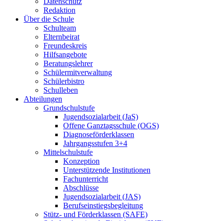
Datenschutz
Redaktion
Über die Schule
Schulteam
Elternbeirat
Freundeskreis
Hilfsangebote
Beratungslehrer
Schülermitverwaltung
Schülerbistro
Schulleben
Abteilungen
Grundschulstufe
Jugendsozialarbeit (JaS)
Offene Ganztagsschule (OGS)
Diagnoseförderklassen
Jahrgangsstufen 3+4
Mittelschulstufe
Konzeption
Unterstützende Institutionen
Fachunterricht
Abschlüsse
Jugendsozialarbeit (JAS)
Berufseinstiegsbegleitung
Stütz- und Förderklassen (SAFE)