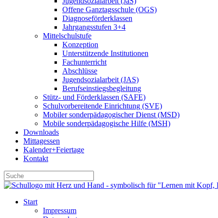
Jugendsozialarbeit (JaS)
Offene Ganztagsschule (OGS)
Diagnoseförderklassen
Jahrgangsstufen 3+4
Mittelschulstufe
Konzeption
Unterstützende Institutionen
Fachunterricht
Abschlüsse
Jugendsozialarbeit (JAS)
Berufseinstiegsbegleitung
Stütz- und Förderklassen (SAFE)
Schulvorbereitende Einrichtung (SVE)
Mobiler sonder­­pädagogischer Dienst (MSD)
Mobile sonder­pädagogische Hilfe (MSH)
Downloads
Mittagessen
Kalender+Feiertage
Kontakt
Start
Impressum