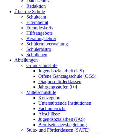
Datenschutz
Redaktion
Über die Schule
Schulteam
Elternbeirat
Freundeskreis
Hilfsangebote
Beratungslehrer
Schülermitverwaltung
Schülerbistro
Schulleben
Abteilungen
Grundschulstufe
Jugendsozialarbeit (JaS)
Offene Ganztagsschule (OGS)
Diagnoseförderklassen
Jahrgangsstufen 3+4
Mittelschulstufe
Konzeption
Unterstützende Institutionen
Fachunterricht
Abschlüsse
Jugendsozialarbeit (JAS)
Berufseinstiegsbegleitung
Stütz- und Förderklassen (SAFE)