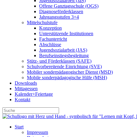
Jugendsozialarbeit (JaS)
Offene Ganztagsschule (OGS)
Diagnoseförderklassen
Jahrgangsstufen 3+4
Mittelschulstufe
Konzeption
Unterstützende Institutionen
Fachunterricht
Abschlüsse
Jugendsozialarbeit (JAS)
Berufseinstiegsbegleitung
Stütz- und Förderklassen (SAFE)
Schulvorbereitende Einrichtung (SVE)
Mobiler sonder­­pädagogischer Dienst (MSD)
Mobile sonder­pädagogische Hilfe (MSH)
Downloads
Mittagessen
Kalender+Feiertage
Kontakt
Start
Impressum