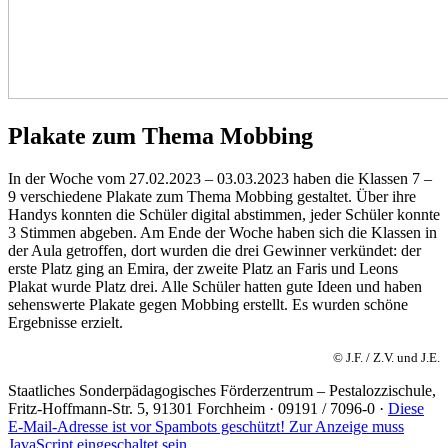
Plakate zum Thema Mobbing
In der Woche vom 27.02.2023 – 03.03.2023 haben die Klassen 7 –
9 verschiedene Plakate zum Thema Mobbing gestaltet. Über ihre
Handys konnten die Schüler digital abstimmen, jeder Schüler konnte
3 Stimmen abgeben. Am Ende der Woche haben sich die Klassen in
der Aula getroffen, dort wurden die drei Gewinner verkündet: der
erste Platz ging an Emira, der zweite Platz an Faris und Leons
Plakat wurde Platz drei. Alle Schüler hatten gute Ideen und haben
sehenswerte Plakate gegen Mobbing erstellt. Es wurden schöne
Ergebnisse erzielt.
© J.F. / Z.V. und J.E.
Staatliches Sonderpädagogisches Förderzentrum
– Pestalozzischule,
Fritz-Hoffmann-Str. 5, 91301 Forchheim · 09191 / 7096-0 ·
Diese
E-Mail-Adresse ist vor Spambots geschützt! Zur Anzeige muss
JavaScript eingeschaltet sein.