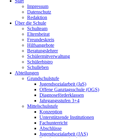
Start
Impressum
Datenschutz
Redaktion
Über die Schule
Schulteam
Elternbeirat
Freundeskreis
Hilfsangebote
Beratungslehrer
Schülermitverwaltung
Schülerbistro
Schulleben
Abteilungen
Grundschulstufe
Jugendsozialarbeit (JaS)
Offene Ganztagsschule (OGS)
Diagnoseförderklassen
Jahrgangsstufen 3+4
Mittelschulstufe
Konzeption
Unterstützende Institutionen
Fachunterricht
Abschlüsse
Jugendsozialarbeit (JAS)