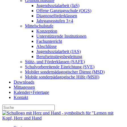
Grundschulstufe
Jugendsozialarbeit (JaS)
Offene Ganztagsschule (OGS)
Diagnoseförderklassen
Jahrgangsstufen 3+4
Mittelschulstufe
Konzeption
Unterstützende Institutionen
Fachunterricht
Abschlüsse
Jugendsozialarbeit (JAS)
Berufseinstiegsbegleitung
Stütz- und Förderklassen (SAFE)
Schulvorbereitende Einrichtung (SVE)
Mobiler sonder­­pädagogischer Dienst (MSD)
Mobile sonder­pädagogische Hilfe (MSH)
Downloads
Mittagessen
Kalender+Feiertage
Kontakt