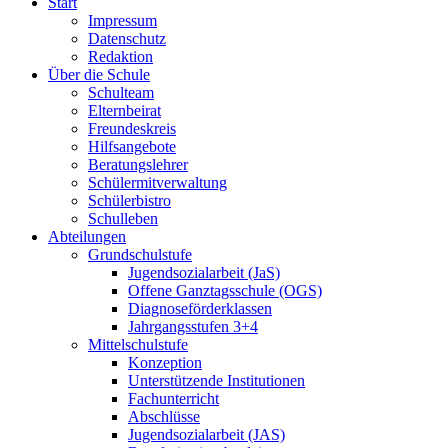
Start
Impressum
Datenschutz
Redaktion
Über die Schule
Schulteam
Elternbeirat
Freundeskreis
Hilfsangebote
Beratungslehrer
Schülermitverwaltung
Schülerbistro
Schulleben
Abteilungen
Grundschulstufe
Jugendsozialarbeit (JaS)
Offene Ganztagsschule (OGS)
Diagnoseförderklassen
Jahrgangsstufen 3+4
Mittelschulstufe
Konzeption
Unterstützende Institutionen
Fachunterricht
Abschlüsse
Jugendsozialarbeit (JAS)