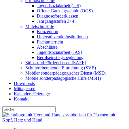
Grundschulstufe
Jugendsozialarbeit (JaS)
Offene Ganztagsschule (OGS)
Diagnoseförderklassen
Jahrgangsstufen 3+4
Mittelschulstufe
Konzeption
Unterstützende Institutionen
Fachunterricht
Abschlüsse
Jugendsozialarbeit (JAS)
Berufseinstiegsbegleitung
Stütz- und Förderklassen (SAFE)
Schulvorbereitende Einrichtung (SVE)
Mobiler sonder­­pädagogischer Dienst (MSD)
Mobile sonder­pädagogische Hilfe (MSH)
Downloads
Mittagessen
Kalender+Feiertage
Kontakt