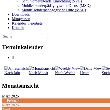
Schulvorbereitende Einrichtung (SVE)
Mobiler sonder­­pädagogischer Dienst (MSD)
Mobile sonder­pädagogische Hilfe (MSH)
Downloads
Mittagessen
Kalender+Feiertage
Kontakt
Terminkalender
Nach Jahr
Nach Monat
Nach Woche
Heute
Such
Monatsansicht
März 2025
Februar
März 2025
April