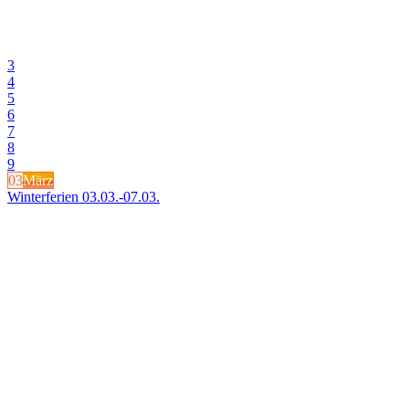
3
4
5
6
7
8
9
03
März
Winterferien 03.03.-07.03.