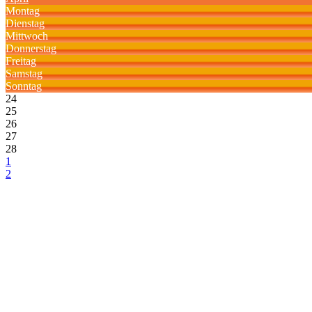
Montag
Dienstag
Mittwoch
Donnerstag
Freitag
Samstag
Sonntag
24
25
26
27
28
1
2