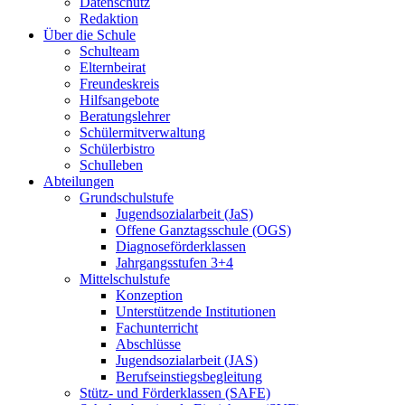
Datenschutz
Redaktion
Über die Schule
Schulteam
Elternbeirat
Freundeskreis
Hilfsangebote
Beratungslehrer
Schülermitverwaltung
Schülerbistro
Schulleben
Abteilungen
Grundschulstufe
Jugendsozialarbeit (JaS)
Offene Ganztagsschule (OGS)
Diagnoseförderklassen
Jahrgangsstufen 3+4
Mittelschulstufe
Konzeption
Unterstützende Institutionen
Fachunterricht
Abschlüsse
Jugendsozialarbeit (JAS)
Berufseinstiegsbegleitung
Stütz- und Förderklassen (SAFE)