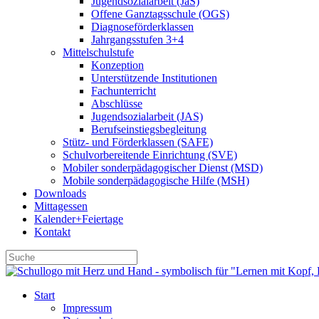
Jugendsozialarbeit (JaS)
Offene Ganztagsschule (OGS)
Diagnoseförderklassen
Jahrgangsstufen 3+4
Mittelschulstufe
Konzeption
Unterstützende Institutionen
Fachunterricht
Abschlüsse
Jugendsozialarbeit (JAS)
Berufseinstiegsbegleitung
Stütz- und Förderklassen (SAFE)
Schulvorbereitende Einrichtung (SVE)
Mobiler sonder­­pädagogischer Dienst (MSD)
Mobile sonder­pädagogische Hilfe (MSH)
Downloads
Mittagessen
Kalender+Feiertage
Kontakt
Start
Impressum